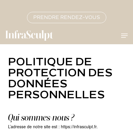
Skip
to
main
content
Close
PRENDRE RENDEZ-VOUS
Menu
Men
POLITIQUE DE
PROTECTION DES
DONNÉES
PERSONNELLES
Qui sommes-nous ?
L’adresse de notre site est : https://infrasculpt.fr.