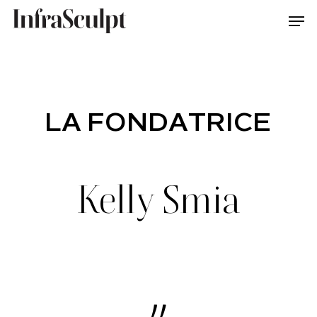
Skip
Men
to
main
content
Close
Menu
LA FONDATRICE
Kelly Smia