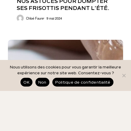
NOS ASTUCES POUR DOMPTER
ns
frisottis
pendant
SES FRISOTTIS PENDANT L’ÉTÉ.
l’été.
Chloé Faure
9 mai 2024
Nous utilisons des cookies pour vous garantir la meilleure
expérience sur notre site web. Consentez-vous ?
Contactez-nous
OK
Non
Politique de confidentialité
Votre