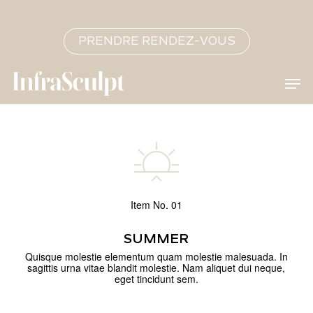
Skip
to
main
content
Close
PRENDRE RENDEZ-VOUS
Menu
Men
Item No. 01
SUMMER
Quisque molestie elementum quam molestie malesuada. In
sagittis urna vitae blandit molestie. Nam aliquet dui neque,
eget tincidunt sem.