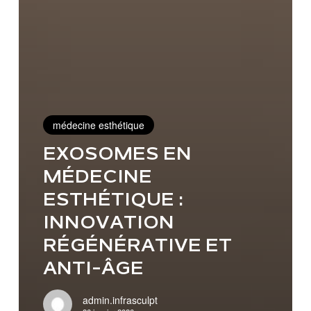
médecine esthétique
EXOSOMES EN
MÉDECINE
ESTHÉTIQUE :
s
uces
INNOVATION
r
RÉGÉNÉRATIVE ET
mpter
ANTI-ÂGE
ottis
dant
admin.infrasculpt
é.